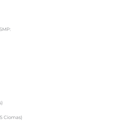
 SMP:
s)
IS Ciomas)