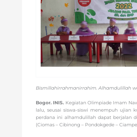
Bismillahirrahmanirrahim. Alhamdulillah w
Bogor. INIS.
Kegiatan Olimpiade Imam Nawaw
lalu, seusai siswa-siswi menempuh ujian 
perdana ini alhamdulillah dapat berjalan d
(Ciomas – Cibinong – Pondokgede – Ciampea