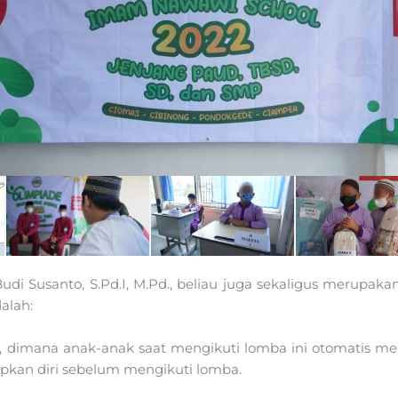
Budi Susanto, S.Pd.I, M.Pd., beliau juga sekaligus merupa
alah:
 dimana anak-anak saat mengikuti lomba ini otomatis me
kan diri sebelum mengikuti lomba.