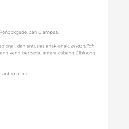
, Pondokgede, dan Ciampea.
regional, dan antusias anak-anak,
bi’idznillah
.
abang yang berbeda, antara cabang Cibinong
nternal ini: