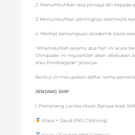
2. Menumbuhkan rasa percaya diri kepada 
3. Menumbuhkan pentingnya
teamwork
kar
4. Melihat kemampuan akademik siswa-siswa
“Alhamdulillah selama dua hari ini acara b
Olimpiade ini insyaaAllah akan dilakukan 
atau Pondokgede” jelasnya.
Berikut ini merupakan daftar nama pemenan
JENJANG SMP
1. Pemenang Lomba Hiwar Bahasa Arab SM
Ataya + Daud (INIS Cibinong)
Kayla + Sakinah (INIS Ciomas)