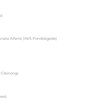
s)
ata Alfarisi (INIS Pondokgede)
 Cibinong)
pea)