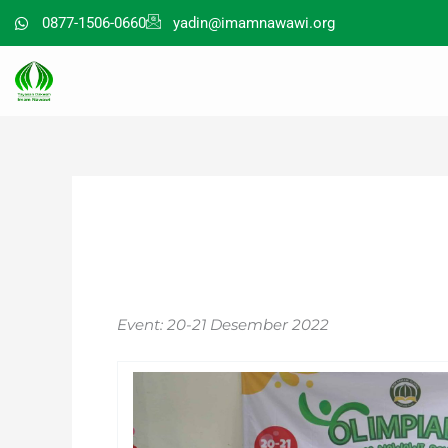
Lewati
0877-1506-0660
yadin@imamnawawi.org
ke
konten
Event: 20-21 Desember 2022